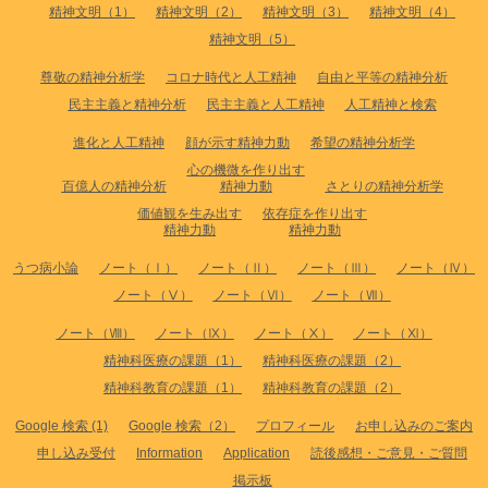
精神文明（1）
精神文明（2）
精神文明（3）
精神文明（4）
精神文明（5）
尊敬の精神分析学
コロナ時代と人工精神
自由と平等の精神分析
民主主義と精神分析
民主主義と人工精神
人工精神と検索
進化と人工精神
顔が示す精神力動
希望の精神分析学
心の機微を作り出す
百億人の精神分析
精神力動
さとりの精神分析学
価値観を生み出す
依存症を作り出す
精神力動
精神力動
うつ病小論
ノート（Ⅰ）
ノート（Ⅱ）
ノート（Ⅲ）
ノート（Ⅳ）
ノート（Ⅴ）
ノート（Ⅵ）
ノート（Ⅶ）
ノート（Ⅷ）
ノート（Ⅸ）
ノート（Ⅹ）
ノート（Ⅺ）
精神科医療の課題（1）
精神科医療の課題（2）
精神科教育の課題（1）
精神科教育の課題（2）
Google 検索 (1)
Google 検索（2）
プロフィール
お申し込みのご案内
申し込み受付
Information
Application
読後感想・ご意見・ご質問
掲示板