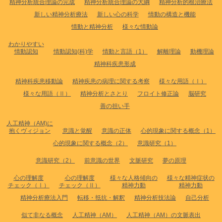
精神分析統合理論の完成
精神分析統合理論の大綱
精神分析的根治療法
新しい精神分析療法
新しい心の科学
情動の構造と機能
情動と精神分析
様々な情動論
わかりやすい
情動認知
情動認知(科)学
情動と言語（1）
解離理論
動機理論
精神科疾患形成
精神科疾患移動論
精神疾患の病理に関する考察
様々な用語（Ⅰ）
様々な用語（Ⅱ）
精神分析とさとり
フロイト修正論
脳研究
善の担い手
人工精神（AM)に
抱くヴィジョン
意識と覚醒
意識の正体
心的現象に関する概念（1）
心的現象に関する概念（2）
意識研究（1）
意識研究（2）
前意識の世界
文脈研究
夢の原理
心の理解度
心の理解度
様々な人格傾向の
様々な精神症状の
チェック（Ⅰ）
チェック（Ⅱ）
精神力動
精神力動
精神分析療法入門
転移・抵抗・解釈
精神分析技法論
自己分析
似て非なる概念
人工精神（AM）
人工精神（AM）の文脈表出