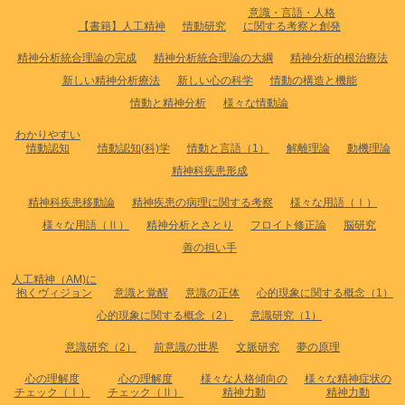
意識・言語・人格
【書籍】人工精神
情動研究
に関する考察と創発
精神分析統合理論の完成
精神分析統合理論の大綱
精神分析的根治療法
新しい精神分析療法
新しい心の科学
情動の構造と機能
情動と精神分析
様々な情動論
わかりやすい
情動認知
情動認知(科)学
情動と言語（1）
解離理論
動機理論
精神科疾患形成
精神科疾患移動論
精神疾患の病理に関する考察
様々な用語（Ⅰ）
様々な用語（Ⅱ）
精神分析とさとり
フロイト修正論
脳研究
善の担い手
人工精神（AM)に
抱くヴィジョン
意識と覚醒
意識の正体
心的現象に関する概念（1）
心的現象に関する概念（2）
意識研究（1）
意識研究（2）
前意識の世界
文脈研究
夢の原理
心の理解度
心の理解度
様々な人格傾向の
様々な精神症状の
チェック（Ⅰ）
チェック（Ⅱ）
精神力動
精神力動