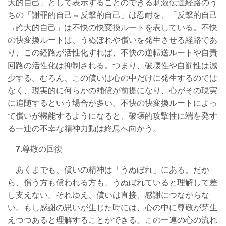
大的自己」として表示することのできる刺激伝達経路のう
ちの「謝罪的自己⇔反撃的自己」は忍耐を、「反撃的自己
→誇大的自己」は不快の快変換ルートを表している。不快
の快変換ルートは、うぬぼれや償いを発生させる経路であ
り、この経路が活性化すれば、不快の逆転送ルートや自責
回路の活性化は抑制される。つまり、破壊性や自罰性は減
少する。むろん、この償いは心の中だけに発生するのでは
なく、現実的に何らかの補償が前提になり、心がその現実
に追随するという場合が多い。不快の快変換ルートによっ
て償いが機能するようになると、破壊的攻撃性に端を発す
る一連の不幸な精神力動は終息へ向かう。
7
.尊敬の回復
あくまでも、償いの精神は「うぬぼれ」にある。だか
ら、償う方も償われる方も、うぬぼれていると理解して差
し支えない。それゆえ、償いは直接、感謝につながらな
い。もし感謝の思いが生じた時には、心の中に尊敬が芽生
えつつあると理解することができる。この一連の心の流れ