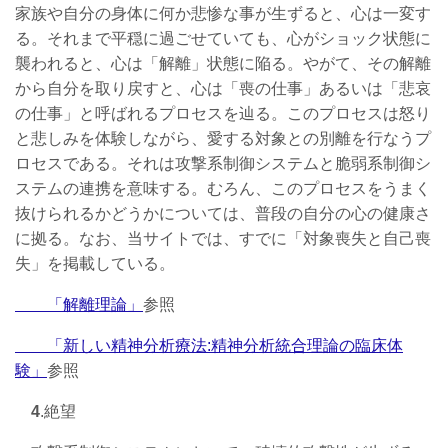
家族や自分の身体に何か悲惨な事が生ずると、心は一変す
る。それまで平穏に過ごせていても、心がショック状態に
襲われると、心は「解離」状態に陥る。やがて、その解離
から自分を取り戻すと、心は「喪の仕事」あるいは「悲哀
の仕事」と呼ばれるプロセスを辿る。このプロセスは怒り
と悲しみを体験しながら、愛する対象との別離を行なうプ
ロセスである。それは攻撃系制御システムと脆弱系制御シ
ステムの連携を意味する。むろん、このプロセスをうまく
抜けられるかどうかについては、普段の自分の心の健康さ
に拠る。なお、当サイトでは、すでに「対象喪失と自己喪
失」を掲載している。
「解離理論」
参照
「新しい精神分析療法:精神分析統合理論の臨床体
験」
参照
4
.絶望