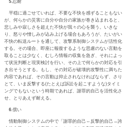
5
.忍耐
平穏に過ごせていれば、不要な不快を感ずることもない
が、何らかの災害に自分や自分の家族が巻き込まれると、
悲しみや寂しさを超えた不快が我々の心を襲う。いきな
り、怒りや憎しみが込み上げる場合もあろうが、たいがい
不快の転送ルートを通して、攻撃系制御システムが活性化
する。その場合、即座に報復するような思慮のない言動を
取ることは少なく、むしろ情報の収集を急ぎ、それによっ
て状況判断と現実検討を行い、その上で何らかの対応を引
き出そうとする。もし、その対応が破壊的攻撃性に満ちた
内容であれば、その言動は抑止されなければならず、さり
とて、いま反撃する(たとえば訴訟を起こすような)タイミ
ングでもないという時期であれば、謝罪的自己を活性化さ
せ、とりあえず耐える。
6
.償い
情動制御システムの中で「謝罪的自己⇔反撃的自己→誇