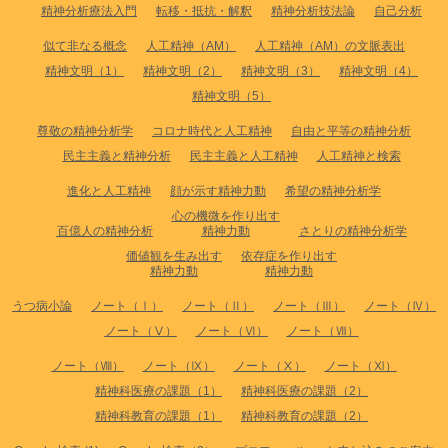
精神分析療法入門
転移・抵抗・解釈
精神分析技法論
自己分析
似て非なる概念
人工精神（AM）
人工精神（AM）の文脈表出
精神文明（1）
精神文明（2）
精神文明（3）
精神文明（4）
精神文明（5）
尊敬の精神分析学
コロナ時代と人工精神
自由と平等の精神分析
民主主義と精神分析
民主主義と人工精神
人工精神と検索
進化と人工精神
顔が示す精神力動
希望の精神分析学
心の機微を作り出す
百億人の精神分析
精神力動
さとりの精神分析学
価値観を生み出す
依存症を作り出す
精神力動
精神力動
うつ病小論
ノート（Ⅰ）
ノート（Ⅱ）
ノート（Ⅲ）
ノート（Ⅳ）
ノート（Ⅴ）
ノート（Ⅵ）
ノート（Ⅶ）
ノート（Ⅷ）
ノート（Ⅸ）
ノート（Ⅹ）
ノート（Ⅺ）
精神科医療の課題（1）
精神科医療の課題（2）
精神科教育の課題（1）
精神科教育の課題（2）