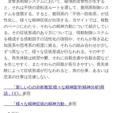
攻撃系制御システムにおいて、破壊的攻撃性が生ずる
と、それは不快の逆転送ルートを通して、脆弱系制御シス
テムを侵襲する。すると、脆弱系の「不快―防衛系」が活
性化し、様々な精神症状が出現する。当サイトでは、複数
のページにわたり、それらの精神力動について紹介してい
る。その症状形成のあり方については、情動制御システム
を構成する情動因子の活性化の強弱や、それらが巻き込む
知覚系や思考系の程度に拠る。それらの組み合わせが少し
ずつ異なって、様々な症状形成が行なわれる。その中で
も、喪失体験は絶望や鬱、それに自殺念慮や自殺企図など
を生じやすく、またそれらの回復が長引きやすい。喪失体
験によって症状形成が行なわれると、喪の仕事、あるいは
悲哀の仕事は完遂しない。
「新しい心の分析教室:様々な精神医学(精神分析)用
語」(Ⅱ)」
参照
「様々な精神症状の精神力動」
参照