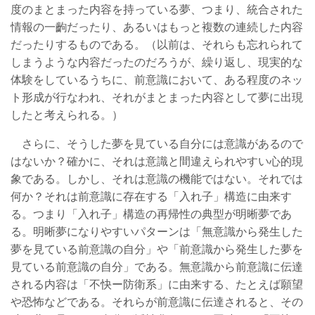
度のまとまった内容を持っている夢、つまり、統合された
情報の一齣だったり、あるいはもっと複数の連続した内容
だったりするものである。（以前は、それらも忘れられて
しまうような内容だったのだろうが、繰り返し、現実的な
体験をしているうちに、前意識において、ある程度のネッ
ト形成が行なわれ、それがまとまった内容として夢に出現
したと考えられる。）
さらに、そうした夢を見ている自分には意識があるので
はないか？確かに、それは意識と間違えられやすい心的現
象である。しかし、それは意識の機能ではない。それでは
何か？それは前意識に存在する「入れ子」構造に由来す
る。つまり「入れ子」構造の再帰性の典型が明晰夢であ
る。明晰夢になりやすいパターンは「無意識から発生した
夢を見ている前意識の自分」や「前意識から発生した夢を
見ている前意識の自分」である。無意識から前意識に伝達
される内容は「不快ー防衛系」に由来する、たとえば願望
や恐怖などである。それらが前意識に伝達されると、その