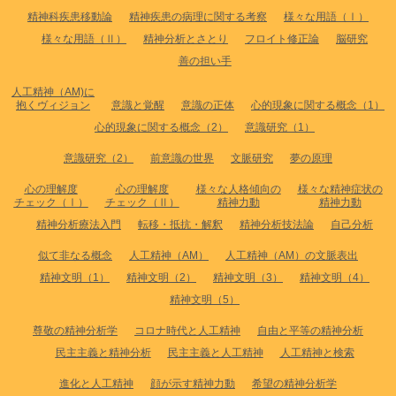
精神科疾患移動論
精神疾患の病理に関する考察
様々な用語（Ⅰ）
様々な用語（Ⅱ）
精神分析とさとり
フロイト修正論
脳研究
善の担い手
人工精神（AM)に
抱くヴィジョン
意識と覚醒
意識の正体
心的現象に関する概念（1）
心的現象に関する概念（2）
意識研究（1）
意識研究（2）
前意識の世界
文脈研究
夢の原理
心の理解度
心の理解度
様々な人格傾向の
様々な精神症状の
チェック（Ⅰ）
チェック（Ⅱ）
精神力動
精神力動
精神分析療法入門
転移・抵抗・解釈
精神分析技法論
自己分析
似て非なる概念
人工精神（AM）
人工精神（AM）の文脈表出
精神文明（1）
精神文明（2）
精神文明（3）
精神文明（4）
精神文明（5）
尊敬の精神分析学
コロナ時代と人工精神
自由と平等の精神分析
民主主義と精神分析
民主主義と人工精神
人工精神と検索
進化と人工精神
顔が示す精神力動
希望の精神分析学