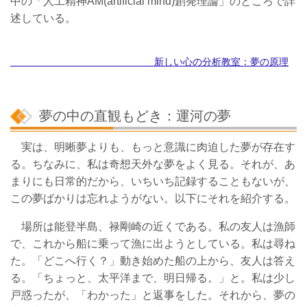
中の「人工精神AM(artificial mind)創発理論」のところで詳
述している。
新しい心の分析教室：夢の原理
夢の中の直観もどき：運河の夢
実は、明晰夢よりも、もっと意識に肉迫した夢が存在す
る。ちなみに、私は奇想天外な夢をよく見る。それが、あ
まりにも日常的だから、いちいち記録することもないが、
この夢ばかりは忘れようがない。以下にそれを紹介する。
場所は能登半島、禄剛崎の近くである。私の友人は漁師
で、これから船に乗って漁に出ようとしている。私は尋ね
た。「どこへ行く？」動き始めた船の上から、友人は答え
る。「ちょっと、太平洋まで、明日帰る。」と。私は少し
戸惑ったが、「わかった」と返事をした。それから、夢の