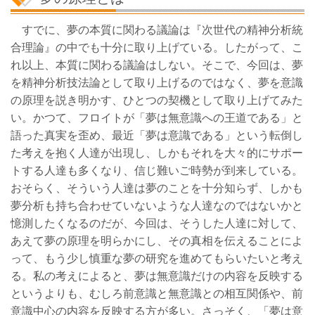
すでに、夢の本質に関わる議論は『次世代の精神分析統
合理論』の中でも十分に取り上げている。したがって、こ
れ以上、本質に関わる議論はしない。そこで、今回は、夢
を精神分析技法論として取り上げるのではなく、夢を意識
の原理を説き明かす、ひとつの契機として取り上げてみた
い。かつて、フロイトが「夢は無意識への王道である」と
語った真実を歪め、最近「夢は意識である」という転倒し
た考えを抱く人達が出現し、しかもそれを大々的にサポー
トする人達も多くなり、信じ難いご時勢が到来している。
おそらく、そういう人達は夢のことを十分知らず、しかも
夢分析も持ち合わせていないような人達なのではないかと
憶測したくなるのだが、今回は、そうした人達に対して、
あえて夢の原理を明らかにし、その真相を伝えることによ
って、もう少し慎重な夢の研究を進めてもらいたいと考え
る。私の考えによると、夢は無意識だけの内容を反映する
というよりも、むしろ前意識と無意識との相互関係や、前
意識中心の内容を反映する方が多い。さっそく、「夢は意