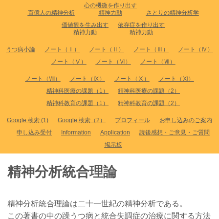
心の機微を作り出す
百億人の精神分析
精神力動
さとりの精神分析学
価値観を生み出す
依存症を作り出す
精神力動
精神力動
うつ病小論
ノート（Ⅰ）
ノート（Ⅱ）
ノート（Ⅲ）
ノート（Ⅳ）
ノート（Ⅴ）
ノート（Ⅵ）
ノート（Ⅶ）
ノート（Ⅷ）
ノート（Ⅸ）
ノート（Ⅹ）
ノート（Ⅺ）
精神科医療の課題（1）
精神科医療の課題（2）
精神科教育の課題（1）
精神科教育の課題（2）
Google 検索 (1)
Google 検索（2）
プロフィール
お申し込みのご案内
申し込み受付
Information
Application
読後感想・ご意見・ご質問
掲示板
精神分析統合理論
精神分析統合理論は二十一世紀の精神分析である。
この著書の中の躁うつ病と統合失調症の治療に関する方法