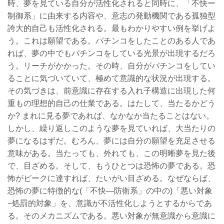
時、夢を見ている自分が活性化されると同時に、「不快ー
制御系」に由来する内容や、意志の発動機関である孤独型
誇大的自己も活性化される。
最もわかりやすい例を挙げよ
う。これは願望である。パチンコをしたことのある人であ
れば、夢の中でもパチンコをしている光景が出現するだろ
う。リーチがかかった。その時、自分がパチンコをしてい
ることに気づいていて、極めて意識的な状況が出現する。
その気づきは、前意識に存在する入れ子構造に出現した何
重もの理想的自己の仕業である。はたして、当たるかどう
か? まれに見る夢であれば、なかなか当たることはない。
しかし、繰り返しこのような夢を見ていれば、大当たりの
夢になるはずだ。むろん、夢には自分の願望を充足させる
意味がある。当たっても、外れても、この明晰夢を見た後
で、目ざめる。
そして、もうひとつは恐怖の夢である。恐
怖がピークに達すれば、たいがい目ざめる。なぜならば、
恐怖の夢に特徴的な(「不快―防衛系」の中の)「悪い対象
−処罰的対象」を、意識が不活性化しようとするからであ
る。そのメカニズムである。悪い対象が無意識から意識に