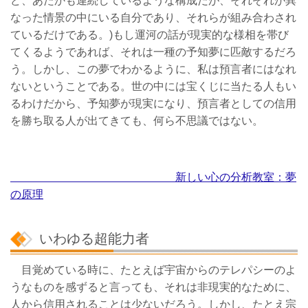
ど、あたかも連続しているような構成だが、それぞれが異
なった情景の中にいる自分であり、それらが組み合わされ
ているだけである。)もし運河の話が現実的な様相を帯び
てくるようであれば、それは一種の予知夢に匹敵するだろ
う。しかし、この夢でわかるように、私は預言者にはなれ
ないということである。世の中には宝くじに当たる人もい
るわけだから、予知夢が現実になり、預言者としての信用
を勝ち取る人が出てきても、何ら不思議ではない。
新しい心の分析教室：夢
の原理
いわゆる超能力者
目覚めている時に、たとえば宇宙からのテレパシーのよ
うなものを感ずると言っても、それは非現実的なために、
人から信用されることは少ないだろう。しかし、たとえ宗