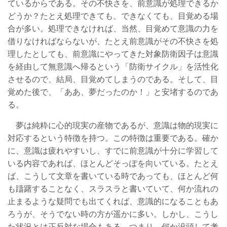
ているからである。その不快さを、前意識が処理できるか
どうか？たとえ処理できても、できなくても、目覚める場
合が多い。処理できなければ、当然、目覚めて意識の力を
借りなければならないが、たとえ前意識がその不快さを処
理したとしても、前意識にやってきた対象防衛因子は意識
を経由して無意識へ帰るという「防衛サイクル」を活性化
させるので、結局、目覚めてしまうのである。そして、目
覚めた後で、「ああ、夢だったのか！」と安堵するのであ
る。
夢は純粋に心的現実の産物であるが、意識は物的現実に
対応するという特徴を持つ。この特徴は重要である。確か
に、意識は疲れやすいし、すでに前意識が十分に学習して
いる内容であれば、ほとんどそっぽを向いている。たとえ
ば、こうして文章を書いている時であっても、ほとんど何
も躊躇することなく、スラスラと書いていて、何か流れの
止まるような疑問でも出てくれば、意識的になることもあ
ろうが、そうでない時の方が遥かに多い。しかし、こうし
た状況とは正反対な場合もある。つまり、何か没頭して考