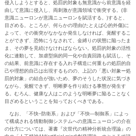
侵入しようとすると、処罰的対象も無意識から前意識を経
由して意識に侵入し、両刺激が意識領域で衝突する。(非
意識ニューロンが意識ニューロンを賦活する。)すると、
目ざめる。ところが、何らかの理由(たとえば心的外傷)に
よって、その衝突がなかなか発生しなければ、覚醒するこ
とができず、恐怖にうなされて、金縛りの状態に陥ったま
ま、その夢を見続けなければならない。処罰的対象の活性
化に連動して、加虐型病的同一化や自責回路も賦活し、そ
の結果、前意識に存在する入れ子構造に何重もの処罰的自
己や理想的自己は出現するものの、上記の「悪い対象ー処
罰的対象」の結合が強いため、夢のそうした状況に気づき
ながら、覚醒できず、明晰夢を作り続ける事態が発生す
る。むろん、健康な人はこのような明晰夢に陥ることなく
目ざめるということを知っておくべきである。
なお、「不快−防衛系」および「不快―制御系」によっ
て構成される情動制御システムへの意識ニューロンの介在
の仕方については、著書『次世代の精神分析統合理論』の