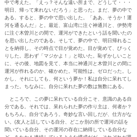
中で考えた。「えっ？そんな遠い所まで、どうして・・・
明日、帰って来れないだろう」と思った。まだ、夢の中で
ある。すると、夢の中で思い出した。「ああ、そうか！運
河を通るんだ」と。最近、富山湾に注ぐ神通川と、伊勢湾
に注ぐ木曽川との間で、運河ができたという話を聞いたの
を思い出したのである。そして、夢の中で、明日帰れるこ
とを納得し、その時点で目が覚めた。目が覚めて、びっく
りした。思わず「マジかよ！」と呟いた。恥ずかしいこと
に、その後、地図を見て、本当に神通川と木曽川との間に
運河が作れるのか、確かめた。可能性は、ゼロだった。し
かし、それにしても、何という夢か！私は自分に呆れてし
まった。ちなみに、自分に呆れた夢の数は無数にある。
ところで、この夢に呆れている自分こそ、意識のある自
分である。それでは、呆れられた夢の作り主は、何者か？
もちろん、自分であろう。奇妙な言い回しだが、仕方がな
い。(友人と話している自分、どこか別の所で運河の話を
聞いている自分、その運河の存在に納得している自分な