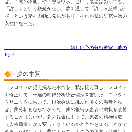
は、「死の本能」や「懲罰欲求」という概念はあっても、
「許し」という概念がない。夢を通して「許し＝反撃+謝
罪」という精神力動の発見があり、それが私の研究生活の
支柱になった。
新しい心の分析教室：夢の
原理
夢の本質
フロイトの捉え損ねた本質を、私は捉え直し、フロイト
を修正して、一連の精神分析統合理論を書いた。ニッタ・
クリニックにおいて、根治療法に挑んだ多くの患者と私
は、夢分析を怠らなかった。夢の報告が患者の病状を改善
することはないが、夢の報告によって、患者の精神構造
（人格構造）が改変してきているかどうかを知ることがで
きる。なぜならば、夢によって、人の心の正常（健康）と