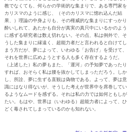
教でなくても、何らかの学術的な集まりで、ある専門家を
カリスマのように感じ、（そのカリスマに惚れ込んだ結
果、）理論の中身よりも、その権威的な集まりにすっかり
酔いしれて、あたかも自分が真実の真只中にいるかのよう
に感ずる研究者は数え切れない。その点、私は例外で、そ
うした集まりに縁遠く、超能力者だと言われると白けてし
まう方だが、夢によって、いわゆる「お告げ」を受けて、
それを世界に広めようとする人も多く存在するようだ。
（上述した）私の夢もまた、「運河」の予知夢であったり
すれば、おそらく私は腰を抜かしてしまっただろう。しか
し、所詮、夢に生ずる直観は偽物である。よって、夢は意
識にはなり得ないが、そうした考えが世界中を席巻してい
るようなムードを感ずる。それは私の力では如何ともしが
たい。もはや、世界は（いわゆる）超能力者によって、ひ
どく毒されてしまっているのかも知れない。