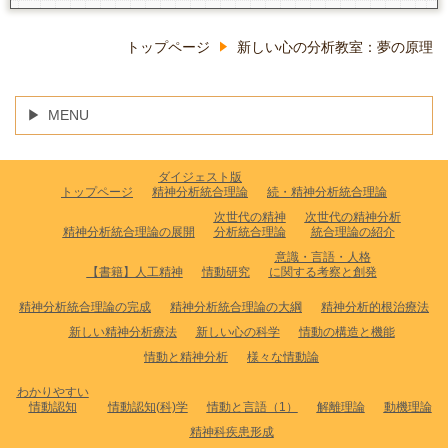
トップページ
新しい心の分析教室：夢の原理
MENU
ダイジェスト版
トップページ
精神分析統合理論
続・精神分析統合理論
次世代の精神
次世代の精神分析
精神分析統合理論の展開
分析統合理論
統合理論の紹介
意識・言語・人格
【書籍】人工精神
情動研究
に関する考察と創発
精神分析統合理論の完成
精神分析統合理論の大綱
精神分析的根治療法
新しい精神分析療法
新しい心の科学
情動の構造と機能
情動と精神分析
様々な情動論
わかりやすい
情動認知
情動認知(科)学
情動と言語（1）
解離理論
動機理論
精神科疾患形成