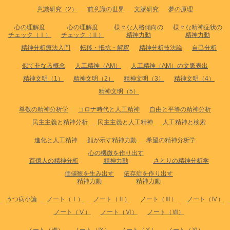
意識研究（2）
前意識の世界
文脈研究
夢の原理
心の理解度
心の理解度
様々な人格傾向の
様々な精神症状の
チェック（Ⅰ）
チェック（Ⅱ）
精神力動
精神力動
精神分析療法入門
転移・抵抗・解釈
精神分析技法論
自己分析
似て非なる概念
人工精神（AM）
人工精神（AM）の文脈表出
精神文明（1）
精神文明（2）
精神文明（3）
精神文明（4）
精神文明（5）
尊敬の精神分析学
コロナ時代と人工精神
自由と平等の精神分析
民主主義と精神分析
民主主義と人工精神
人工精神と検索
進化と人工精神
顔が示す精神力動
希望の精神分析学
心の機微を作り出す
百億人の精神分析
精神力動
さとりの精神分析学
価値観を生み出す
依存症を作り出す
精神力動
精神力動
うつ病小論
ノート（Ⅰ）
ノート（Ⅱ）
ノート（Ⅲ）
ノート（Ⅳ）
ノート（Ⅴ）
ノート（Ⅵ）
ノート（Ⅶ）