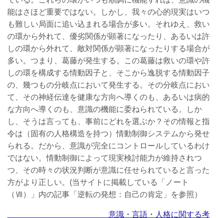
能はさほど重要ではない。しかし、我々の心的現実はいつ
も難しい局面に追い込まれる場合が多い。それゆえ、救い
の環から外れて、優劣関係が顕著になったり、あるいは許
しの環から外れて、敵対関係が顕著になったりする場合が
多い。つまり、葛藤が発生する。この葛藤は救いの環や許
しの環を構成する情動因子と、そこから逸脱する情動因子
の、幾つもの分岐点において発生する。その分岐点におい
て、その神経伝達を健康な方向へ導くのも、あるいは病的
な方向へ導くのも、意識の機能に委ねられている。しか
し、そうは言っても、事前にどれを選ぶか？その情報と指
令は（固有の人格構造を持つ）情動制御システムから発せ
られる。だから、意識が完全にコントロールしているわけ
ではない。情動制御によって現実検討能力が維持されつ
つ、その時々の状況判断が意識に任せられていると言った
方がより正しい。(当サイトに掲載している「ノート
（Ⅶ）」内の記事「逆転の発想：自己の肯定」を参照）
意識・言語・人格に関する考