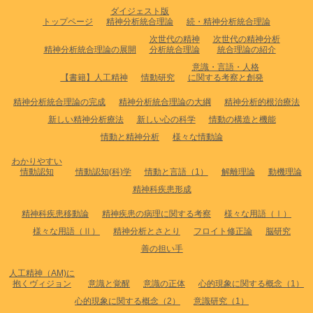
ダイジェスト版
トップページ
精神分析統合理論
続・精神分析統合理論
次世代の精神
次世代の精神分析
精神分析統合理論の展開
分析統合理論
統合理論の紹介
意識・言語・人格
【書籍】人工精神
情動研究
に関する考察と創発
精神分析統合理論の完成
精神分析統合理論の大綱
精神分析的根治療法
新しい精神分析療法
新しい心の科学
情動の構造と機能
情動と精神分析
様々な情動論
わかりやすい
情動認知
情動認知(科)学
情動と言語（1）
解離理論
動機理論
精神科疾患形成
精神科疾患移動論
精神疾患の病理に関する考察
様々な用語（Ⅰ）
様々な用語（Ⅱ）
精神分析とさとり
フロイト修正論
脳研究
善の担い手
人工精神（AM)に
抱くヴィジョン
意識と覚醒
意識の正体
心的現象に関する概念（1）
心的現象に関する概念（2）
意識研究（1）