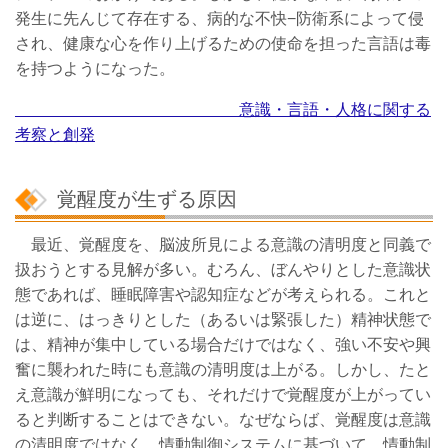
発生に先んじて存在する、病的な不快−防衛系によって侵
され、健康な心を作り上げるための使命を担った言語は毒
を持つようになった。
意識・言語・人格に関する
考察と創発
覚醒度が生ずる原因
最近、覚醒度を、脳波所見による意識の清明度と同義で
扱おうとする見解が多い。むろん、ぼんやりとした意識状
態であれば、睡眠障害や認知症などが考えられる。これと
は逆に、はっきりとした（あるいは緊張した）精神状態で
は、精神が集中している場合だけではなく、強い不安や興
奮に襲われた時にも意識の清明度は上がる。しかし、たと
え意識が鮮明になっても、それだけで覚醒度が上がってい
ると判断することはできない。なぜならば、覚醒度は意識
の清明度ではなく、情動制御システムに基づいて、情動制