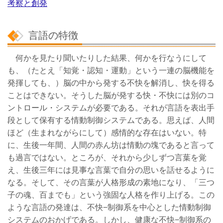
考察と創発
言語の特徴
何かを見たり聞いたりした結果、何かを行なうにして
も、（たとえ「知覚・認知・運動」という一連の脳機能を
発揮しても、）脳の中から発する不快を解消し、快を得る
ことはできない。そうした脳が発する快・不快には別のコ
ントロール・システムが必要である。それが言語を表出手
段として保有する情動制御システムである。思えば、人間
ほど（生まれながらにして）感情的な存在はいない。特
に、生後一年間、人間の赤ん坊は情動の塊であると言って
も過言ではない。ところが、それから少しずつ言葉を覚
え、生後三年には見事な言葉で自分の思いを話せるように
なる。そして、その言葉が人格形成の素地になり、「三つ
子の魂、百までも」という強固な人格を作り上げる。この
ような言語の発達は、不快−制御系を中心とした情動制御
システムのおかげである。しかし、健康な不快−制御系の