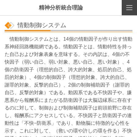
精神分析統合理論
情動制御システム
情動制御システムとは、14個の情動因子が作り出す情動
系神経回路機能網である。情動因子とは、情動特性を持っ
た自己および対象表象を意味する。その内訳は、4個の不
快因子（弱い自己、弱い対象、悪い自己、悪い対象）、4
個の防衛因子（理想的自己、誇大的対象、処罰的自己、処
罰的対象）、4個の制御因子（理想的対象、誇大的自己、
謝罪的対象、反撃的自己）、2個の制御補助因子（謝罪的
自己、反撃的対象）である。動因系である不快因子や、嫌
悪系から報酬系にまたがる防衛因子は大脳辺縁系に存在す
るのに対して、制御および制御補助因子は前頭前野に存在
し、報酬系にアクセスしている。不快因子と防衛因子の連
動性は「不快−防衛系」であり、動物脳に特徴的な心性を
示す。これに対して、（救いの環や許しの環を作る）不快