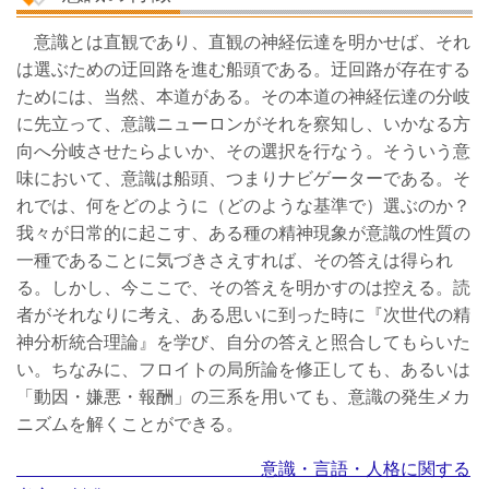
意識とは直観であり、直観の神経伝達を明かせば、それ
は選ぶための迂回路を進む船頭である。迂回路が存在する
ためには、当然、本道がある。その本道の神経伝達の分岐
に先立って、意識ニューロンがそれを察知し、いかなる方
向へ分岐させたらよいか、その選択を行なう。そういう意
味において、意識は船頭、つまりナビゲーターである。そ
れでは、何をどのように（どのような基準で）選ぶのか？
我々が日常的に起こす、ある種の精神現象が意識の性質の
一種であることに気づきさえすれば、その答えは得られ
る。しかし、今ここで、その答えを明かすのは控える。読
者がそれなりに考え、ある思いに到った時に『次世代の精
神分析統合理論』を学び、自分の答えと照合してもらいた
い。ちなみに、フロイトの局所論を修正しても、あるいは
「動因・嫌悪・報酬」の三系を用いても、意識の発生メカ
ニズムを解くことができる。
意識・言語・人格に関する