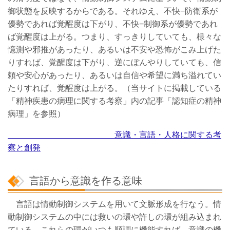
御状態を反映するからである。それゆえ、不快−防衛系が
優勢であれば覚醒度は下がり、不快−制御系が優勢であれ
ば覚醒度は上がる。つまり、すっきりしていても、様々な
憶測や邪推があったり、あるいは不安や恐怖がこみ上げた
りすれば、覚醒度は下がり、逆にぼんやりしていても、信
頼や安心があったり、あるいは自信や希望に満ち溢れてい
たりすれば、覚醒度は上がる。（当サイトに掲載している
「精神疾患の病理に関する考察」内の記事「認知症の精神
病理」を参照）
意識・言語・人格に関する考
察と創発
言語から意識を作る意味
言語は情動制御システムを用いて文脈形成を行なう。情
動制御システムの中には救いの環や許しの環が組み込まれ
ている。これらの環がいつも順調に機能すれば、意識の機