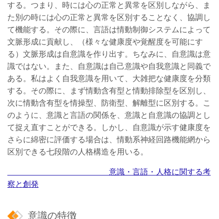
する。つまり、時には心の正常と異常を区別しながら、ま
た別の時には心の正常と異常を区別することなく、協調し
て機能する。その際に、言語は情動制御システムによって
文脈形成に貢献し、（様々な健康度や覚醒度を可能にす
る）文脈形成は自意識を作り出す。ちなみに、自意識は意
識ではない。また、自意識は自己意識や自我意識と同義で
ある。私はよく自我意識を用いて、大雑把な健康度を分類
する。その際に、まず情動含有型と情動排除型を区別し、
次に情動含有型を情操型、防衛型、解離型に区別する。こ
のように、意識と言語の関係を、意識と自意識の協調とし
て捉え直すことができる。しかし、自意識が示す健康度を
さらに綿密に評価する場合は、情動系神経回路機能網から
区別できる七段階の人格構造を用いる。
意識・言語・人格に関する考
察と創発
意識の特徴