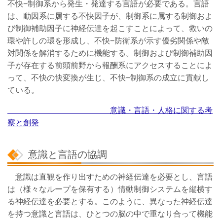
不快−制御系から発生・発達する言語が必要である。言語
は、動因系に属する不快因子が、制御系に属する制御およ
び制御補助因子に神経伝達を起こすことによって、救いの
環や許しの環を形成し、不快−防衛系が示す優劣関係や敵
対関係を解消するために機能する。制御および制御補助因
子が存在する前頭前野から報酬系にアクセスすることによ
って、不快の快変換が生じ、不快−制御系の成立に貢献し
ている。
意識・言語・人格に関する考
察と創発
意識と言語の協調
意識は直観を作り出すための神経伝達を必要とし、言語
は（様々なループを保有する）情動制御システムを縦横す
る神経伝達を必要とする。このように、異なった神経伝達
を持つ意識と言語は、ひとつの脳の中で重なり合って機能