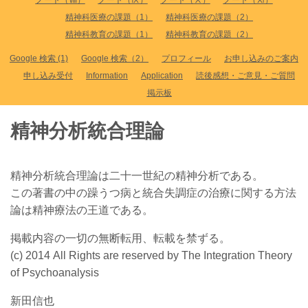
ノート（Ⅷ）
ノート（Ⅸ）
ノート（Ⅹ）
ノート（Ⅺ）
精神科医療の課題（1）
精神科医療の課題（2）
精神科教育の課題（1）
精神科教育の課題（2）
Google 検索 (1)
Google 検索（2）
プロフィール
お申し込みのご案内
申し込み受付
Information
Application
読後感想・ご意見・ご質問
掲示板
精神分析統合理論
精神分析統合理論は二十一世紀の精神分析である。
この著書の中の躁うつ病と統合失調症の治療に関する方法
論は精神療法の王道である。
掲載内容の一切の無断転用、転載を禁ずる。
(c) 2014 All Rights are reserved by The Integration Theory
of Psychoanalysis
新田信也