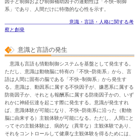
因子と制御および制御補助因子の連動性は「不快−制御
系」であり、人間だけに特徴的な心性を示す。
意識・言語・人格に関する考
察と創発
意識と言語の発生
意識も言語も情動制御システムを基盤として発生する。
ただし、意識は動物脳に特有の「不快−防衛系」から、言
語は人間に固有の脳である「不快−制御系」から発生す
る。意識は、動因系に属する不快因子が、嫌悪系に属する
防衛因子か、それとも報酬系に属する防衛因子かの、いず
れかに神経伝達を起こす際に発生する。意識が発生すれ
ば、意識体験が可能になり、不快−防衛系に沿った（動物
脳に由来する）主観体験が可能になる。ただし、人間にと
ってその主観体験は、病的な（異常な）主観体験であり、
それをコントロールして健康な主観体験を得るためには、